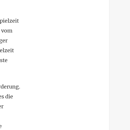
pielzeit
n vom
ger
elzeit
ste
rderung.
s die
er
e