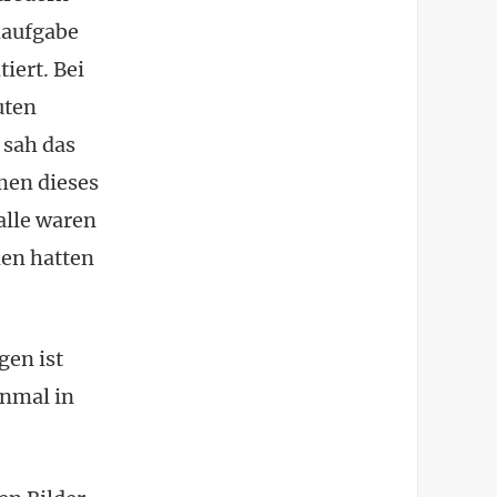
maufgabe
iert. Bei
uten
 sah das
men dieses
alle waren
men hatten
gen ist
inmal in