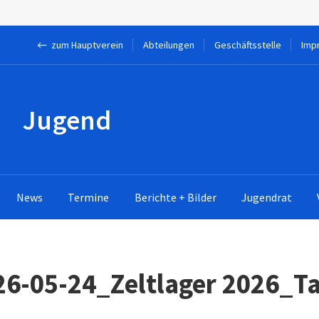
← zum Hauptverein
Abteilungen
Geschäftsstelle
Imp
Jugend
News
Termine
Berichte + Bilder
Jugendrat
26-05-24_Zeltlager 2026_Ta