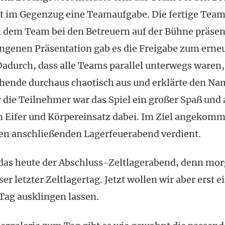
lt im Gegenzug eine Teamaufgabe. Die fertige Tea
 dem Team bei den Betreuern auf der Bühne präsent
ungenen Präsentation gab es die Freigabe zum erne
Dadurch, dass alle Teams parallel unterwegs waren,
ehende durchaus chaotisch aus und erklärte den Na
r die Teilnehmer war das Spiel ein großer Spaß und 
m Eifer und Körpereinsatz dabei. Im Ziel angekom
 den anschließenden Lagerfeuerabend verdient.
t das heute der Abschluss-Zeltlagerabend, denn mor
ser letzter Zeltlagertag. Jetzt wollen wir aber erst e
Tag ausklingen lassen.