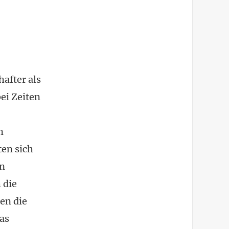
hafter als
ei Zeiten
m
ten sich
en
 die
en die
das