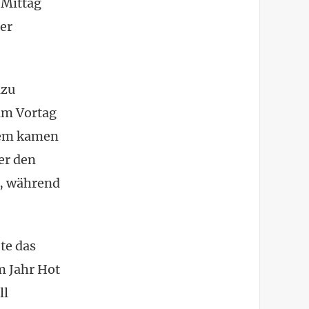
 Mittag
der
azu
am Vortag
Dem kamen
er den
r, während
te das
m Jahr Hot
ll