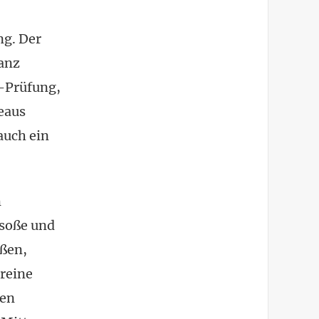
ng. Der
ganz
V-Prüfung,
deaus
auch ein
m
msoße und
eßen,
 reine
den