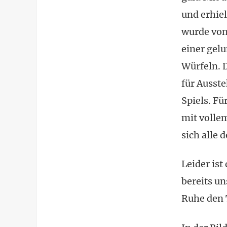
und erhie
wurde von
einer gel
Würfeln. 
für Ausst
Spiels. Fü
mit volle
sich alle
Leider is
bereits un
Ruhe den 