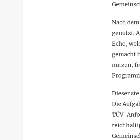
Gemeinsch
Nach dem F
genutzt. 
Echo, welc
gemacht h
nutzen, fr
Programmp
Dieser ste
Die Aufga
TÜV-Anfor
reichhalt
Gemeinsch