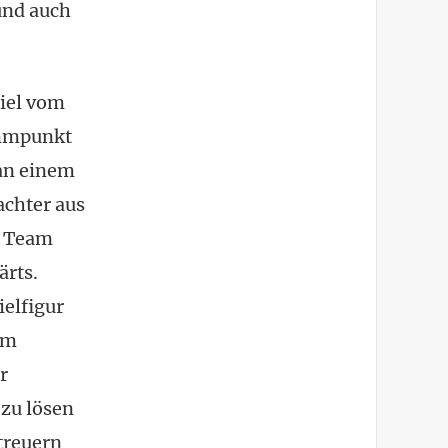
und auch
iel vom
ammpunkt
 an einem
achter aus
s Team
ärts.
ielfigur
em
r
 zu lösen
treuern