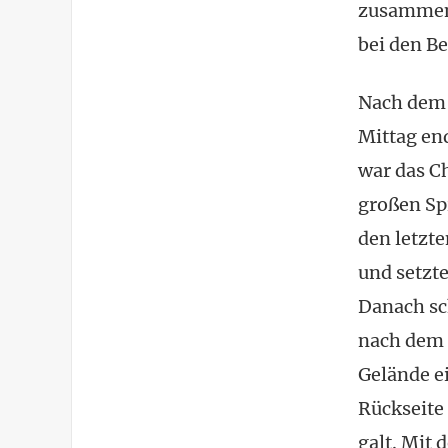
zusammenb
bei den B
Nach dem 
Mittag en
war das C
großen Sp
den letzt
und setzte
Danach sc
nach dem 
Gelände ei
Rückseite 
galt. Mit