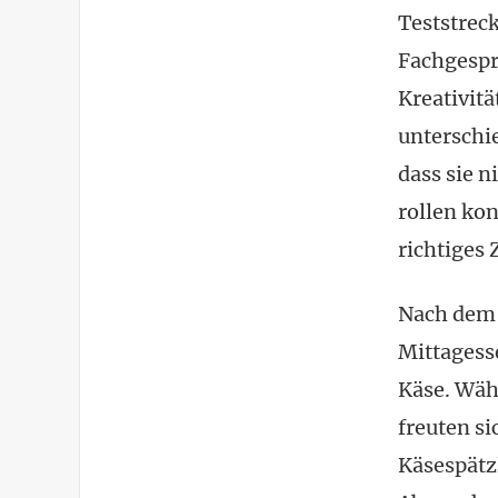
Teststreck
Fachgespr
Kreativit
unterschi
dass sie n
rollen ko
richtiges 
Nach dem 
Mittagess
Käse. Währ
freuten si
Käsespätz