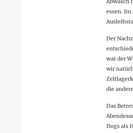
Abwasch m
essen. Im 
Ausleihsta
Der Nachm
entschied
war der W
wir natürl
Zeltlager
die andere
Das Betre
Abendesse
Dogs als H