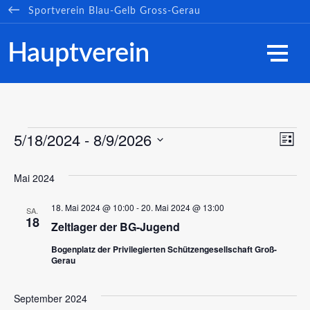
Sportverein
Blau-Gelb
Gross-Gerau
Hauptverein
5/18/2024
 - 
8/9/2026
V
Veranstaltunge
A
Liste
Datum
e
wählen.
n
Mai 2024
r
18. Mai 2024 @ 10:00
-
20. Mai 2024 @ 13:00
SA.
s
a
18
Zeltlager der BG-Jugend
n
Bogenplatz der Privilegierten Schützengesellschaft Groß-
i
Gerau
s
c
t
September 2024