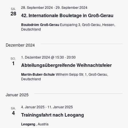
a
h
28. September 2024
-
29. September 2024
SA.
28
42. Internationale Bouletage in Groß-Gerau
l
t
Boulodrôm Groß-Gerau
Europaring 3, Groß-Gerau, Hessen,
t
Deutschland
e
u
Dezember 2024
n
n
1. Dezember 2024 @ 15:30
-
20:00
SO.
g
1
Abteilungsübergreifende Weihnachtsfeier
-
A
Martin-Buber-Schule
Wilhelm Seipp Str. 1, Groß-Gerau,
Deutschland
n
N
s
Januar 2025
a
i
4. Januar 2025
-
11. Januar 2025
SA.
4
c
Trainingsfahrt nach Leogang
v
Leogang
, Austria
h