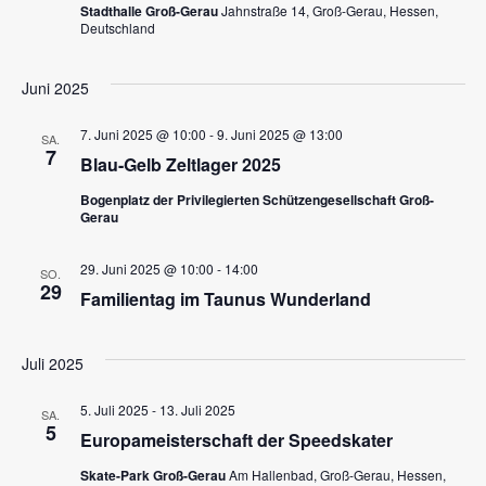
i
Stadthalle Groß-Gerau
Jahnstraße 14, Groß-Gerau, Hessen,
Deutschland
o
n
Juni 2025
7. Juni 2025 @ 10:00
-
9. Juni 2025 @ 13:00
SA.
7
Blau-Gelb Zeltlager 2025
Bogenplatz der Privilegierten Schützengesellschaft Groß-
Gerau
29. Juni 2025 @ 10:00
-
14:00
SO.
29
Familientag im Taunus Wunderland
Juli 2025
5. Juli 2025
-
13. Juli 2025
SA.
5
Europameisterschaft der Speedskater
Skate-Park Groß-Gerau
Am Hallenbad, Groß-Gerau, Hessen,