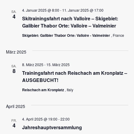
i
t
4. Januar 2025 @ 8:00
-
11. Januar 2025 @ 17:00
SA.
4
Skitrainingsfahrt nach Valloire – Skigebiet:
g
e
Galibier Thabor Orte: Valloire – Valmeinier
n
a
Skigebiet: Galibier Thabor Orte: Valloire - Valmeinier
, France
-
t
März 2025
N
a
8. März 2025
-
15. März 2025
SA.
i
8
Trainingsfahrt nach Reischach am Kronplatz –
v
AUSGEBUCHT!
o
i
Reischach am Kronplatz
, Italy
g
n
April 2025
a
4. April 2025 @ 19:00
-
22:00
FR.
t
4
Jahreshauptversammlung