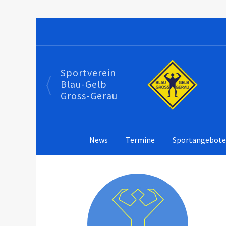
Sportverein
Blau-Gelb
Gross-Gerau
News
Termine
Sportangebot