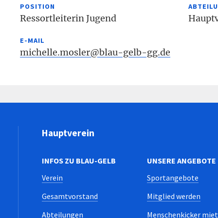
POSITION
ABTEIL
Ressortleiterin Jugend
Hauptv
E-MAIL
michelle.mosler@blau-gelb-gg.de
Hauptverein
INFOS ZU BLAU-GELB
UNSERE ANGEBOTE
Verein
Sportangebote
Gesamtvorstand
Mitglied werden
Abteilungen
Menschenkicker mie