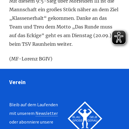
Mit diesem 9:5-Sieg über Mörfelden III ist die
Mannschaft ein großes Stück näher an dem Ziel
„Klassenerhalt“ gekommen. Danke an das
Team und Treu dem Motto „Das Runde muss
auf das Eckige“ geht es am Dienstag (20.09.)
beim TSV Raunheim weiter.
(MF-Lorenz BGIV)
Verein
Bleib auf dem Laufenden
mit unserem
Newsletter
oder abonniere unsere