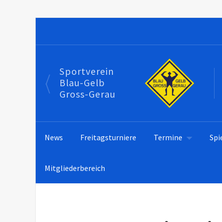
Sportverein
Blau-Gelb
Gross-Gerau
News
Freitagsturniere
Termine
Spi
Mitgliederbereich